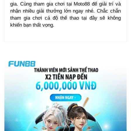
gia. Cùng tham gia chơi tại Moto88 để giải trí và
nhận nhiều giải thưởng lớn ngay nhé. Chắc chắn
tham gia chơi cá độ thể thao tại đây sẽ không
khiến bạn thất vọng.