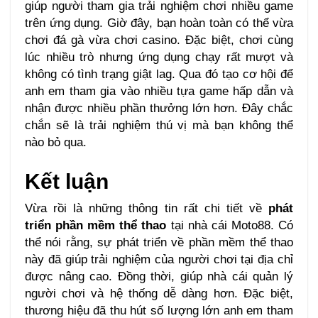
giúp người tham gia trải nghiệm chơi nhiều game
trên ứng dụng. Giờ đây, bạn hoàn toàn có thể vừa
chơi đá gà vừa chơi casino. Đặc biệt, chơi cùng
lúc nhiều trò nhưng ứng dụng chạy rất mượt và
không có tình trạng giật lag. Qua đó tạo cơ hội để
anh em tham gia vào nhiều tựa game hấp dẫn và
nhận được nhiều phần thưởng lớn hơn. Đây chắc
chắn sẽ là trải nghiệm thú vị mà bạn không thể
nào bỏ qua.
Kết luận
Vừa rồi là những thông tin rất chi tiết về
phát
triển phần mềm thể thao
tại nhà cái Moto88. Có
thể nói rằng, sự phát triển về phần mềm thể thao
này đã giúp trải nghiệm của người chơi tại địa chỉ
được nâng cao. Đồng thời, giúp nhà cái quản lý
người chơi và hệ thống dễ dàng hơn. Đặc biệt,
thương hiệu đã thu hút số lượng lớn anh em tham