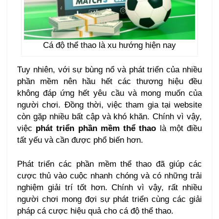
Cá độ thể thao là xu hướng hiện nay
Tuy nhiên, với sự bùng nổ và phát triển của nhiều
phần mềm nên hầu hết các thương hiệu đều
không đáp ứng hết yêu cầu và mong muốn của
người chơi. Đồng thời, việc tham gia tại website
còn gặp nhiều bất cập và khó khăn. Chính vì vậy,
việc
phát triển phần mềm thể thao
là một điều
tất yếu và cần được phổ biến hơn.
Phát triển các phần mềm thể thao đã giúp các
cược thủ vào cuộc nhanh chóng và có những trải
nghiệm giải trí tốt hơn. Chính vì vậy, rất nhiều
người chơi mong đợi sự phát triển cùng các giải
pháp cá cược hiệu quả cho cá độ thể thao.