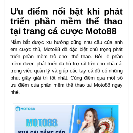
Ưu điểm nổi bật khi phát
triển phần mềm thể thao
tại trang cá cược Moto88
Nắm bắt được xu hướng cũng nhu cầu của anh
em cược thủ, Moto88 đã đặc biệt chú trọng phát
triển phần mềm trò chơi thể thao. Bởi lẽ phần
mềm được phát triển đã hỗ trợ rất lớn cho nhà cái
trong việc quản lý và giúp các tay cá độ có những
phút giây giải trí tốt nhất. Cùng điểm qua một số
ưu điểm của phần mềm thể thao tại Moto88 ngay
nhé.