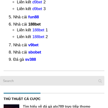
Liên kết
d9bet
2
Liên kết
d9bet
3
Nhà cái
fun88
Nhà cái
188bet
Liên kết
188bet
1
Liên kết
188bet
2
Nhà cái
v9bet
Nhà cái
sbobet
Đá gà
sv388
THỦ THUẬT CÁ CƯỢC
Tìm hiểu về đá gà alo789 trực tiếp thomo