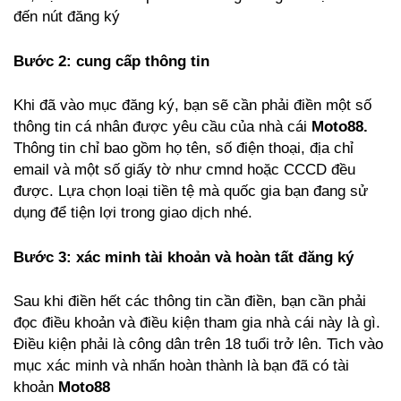
đến nút đăng ký
Bước 2: cung cấp thông tin
Khi đã vào mục đăng ký, bạn sẽ cần phải điền một số
thông tin cá nhân được yêu cầu của nhà cái
Moto88.
Thông tin chỉ bao gồm họ tên, số điện thoại, địa chỉ
email và một số giấy tờ như cmnd hoặc CCCD đều
được. Lựa chọn loại tiền tệ mà quốc gia bạn đang sử
dụng để tiện lợi trong giao dịch nhé.
Bước 3: xác minh tài khoản và hoàn tất đăng ký
Sau khi điền hết các thông tin cần điền, bạn cần phải
đọc điều khoản và điều kiện tham gia nhà cái này là gì.
Điều kiện phải là công dân trên 18 tuổi trở lên. Tich vào
mục xác minh và nhấn hoàn thành là bạn đã có tài
khoản
Moto88