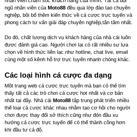
nhân viên chăm sóc khách hàng của mình. Tất cả đội
ngũ nhân viên của
Moto88
đều qua lớp đào tạo chuyên
nghiệp, bồi bổ thêm kiến thức về cá cược trực tuyến và
phong cách tư vấn giải đáp chuyên nghiệp,tận tâm nhất.
Do đó, chất lượng dịch vụ khách hàng của nhà cái luôn
được đánh giá cao. Người chơi lại có rất nhiều sự lựa
chọn về hình thức liên lạc như hotline, chat live, email
cùng một số kênh hỗ trợ trực tuyến nhanh chóng khác.
Các loại hình cá cược đa dạng
Một trang web cá cược trực tuyến mà bạn có thể tìm
thấy tất cả các trò chơi cá cược hot nhất và cơ bản
nhất tại đây. Nhà cái
Moto88
tập trung phát triển nhiều
thể loại cá cược khác nhau nhằm tạo cơ hội cho người
chơi được thay đổi sở thích cũng như đón đầu xu
hướng cá cược trực tuyến để có thể thành công hơn
khi đầu tư cá độ.