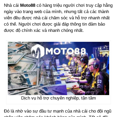
Nhà cái
Moto88
có hàng triệu người chơi truy cập hằng
ngày vào trang web của mình, nhưng tất cả các thành
viên đều được nhà cái chăm sóc và hỗ trợ nhanh nhất
có thể. Người chơi được giải đáp thông tin đảm bảo
được độ chính xác và nhanh chóng nhất.
Dịch vụ hỗ trợ chuyên nghiệp, tận tâm
Đó là nhờ vào sự đầu tư mạnh của nhà cái cho đội ngũ