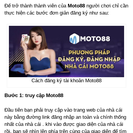
Để trở thành thành viên của
Moto88
người chơi chỉ cần
thực hiện các bước đơn giản đăng ký như sau:
Cách đăng ký tài khoản Moto88
Bước 1: truy cập Moto88
Đầu tiên bạn phải truy cập vào trang web của nhà cái
này bằng đường link đăng nhập an toàn và chính thống
nhất của nhà cái . khi vào được giao diện của nhà cái
rồi, bạn sẽ nhìn lên phía trên cùng của giao diện để tìm