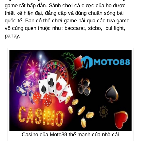
game rất hấp dẫn. Sảnh chơi cá cược của họ được
thiết kế hiện đại, đẳng cấp và đúng chuẩn sòng bài
quốc tế. Bạn có thể chơi game bài qua các tựa game
vô cùng quen thuộc như: baccarat, sicbo, bullfight,
parlay,
Casino của Moto88 thế mạnh của nhà cái