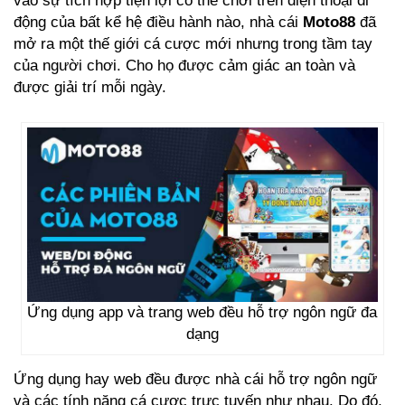
vào sự tích hợp tiện lợi có thể chơi trên điện thoại di
động của bất kể hệ điều hành nào, nhà cái
Moto88
đã
mở ra một thế giới cá cược mới nhưng trong tầm tay
của người chơi. Cho họ được cảm giác an toàn và
được giải trí mỗi ngày.
Ứng dụng app và trang web đều hỗ trợ ngôn ngữ đa
dạng
Ứng dụng hay web đều được nhà cái hỗ trợ ngôn ngữ
và các tính năng cá cược trực tuyến như nhau. Do đó,