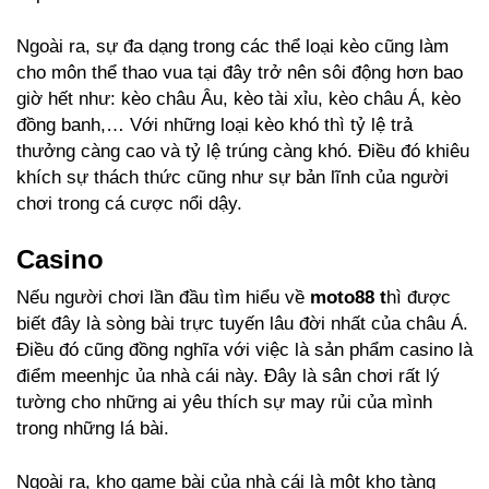
Ngoài ra, sự đa dạng trong các thể loại kèo cũng làm
cho môn thể thao vua tại đây trở nên sôi động hơn bao
giờ hết như: kèo châu Âu, kèo tài xỉu, kèo châu Á, kèo
đồng banh,… Với những loại kèo khó thì tỷ lệ trả
thưởng càng cao và tỷ lệ trúng càng khó. Điều đó khiêu
khích sự thách thức cũng như sự bản lĩnh của người
chơi trong cá cược nổi dậy.
Casino
Nếu người chơi lần đầu tìm hiểu về
moto88 t
hì được
biết đây là sòng bài trực tuyến lâu đời nhất của châu Á.
Điều đó cũng đồng nghĩa với việc là sản phẩm casino là
điểm meenhjc ủa nhà cái này. Đây là sân chơi rất lý
tường cho những ai yêu thích sự may rủi của mình
trong những lá bài.
Ngoài ra, kho game bài của nhà cái là một kho tàng