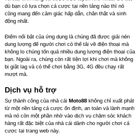
dù bạn có lựa chọn cá cược tại nền tảng nào thì nó
cũng mang đến cảm giác hấp dẫn, chân thật và sinh
động nhất.
Điểm nổi bật của ứng dụng là chúng đã được giải nén
dung lượng để người chơi có thể tải về điện thoại mà
không lo chúng tốn quá nhiều dung lượng điện thoại của
bạn. Ngoài ra, chúng còn rất tiện lợi khi chơi mà không
bị giật lag và có thể chơi bằng 3G, 4G đều chạy rất
mượt mà.
Dịch vụ hỗ trợ
Sự thành công của nhà cái
Moto88
không chỉ xuất phát
từ một nền tảng cá cược ổn định, an toàn và lành mạnh
mà nó còn một phần nhờ vào dịch vụ chăm sóc khách
hàng rất đặc biệt của nhà cái dành cho người chơi cá
cược tại trang web này.