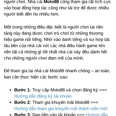
người chơi. Nhà cái
Moto88
cũng tham gia rất tích cực
vào hoạt động hợp tác cũng như tài trợ để được nhiều
người biết đến họ nhiều hơn.
Một trong những điều đặc biệt là người chơi tại nền
tảng này đang được chơi trò chơi từ những thương
hiệu game nổi tiếng. Nhờ vào danh tiếng và sự hợp tác
lâu bền của nhà cái với các nhà điều hành game lớn
nên tất cả những gì tốt nhất nhà cái này đều dành hết
cho những người chơi đam mê của mình.
Để tham gia tại nhà cái Moto88 nhanh chóng – an toàn,
bạn cần thực hiện các bước sau:
Bước 1:
Truy cập Moto88 và chọn đăng ký >>>
Hướng dẫn đăng ký tài khoản
Bước 2:
Tham gia khuyến mãi Moto88 >>>
Hướng dẫn tham gia khuyến mãi thành viên mới
Bước 3:
Nạp tiền vào tài khoản >>>
Hướng dẫn