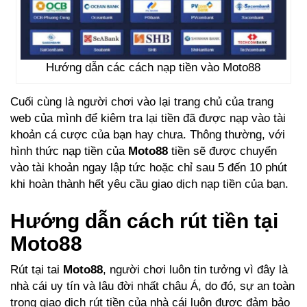
Hướng dẫn các cách nạp tiền vào Moto88
Cuối cùng là người chơi vào lại trang chủ của trang
web của mình để kiêm tra lại tiền đã được nạp vào tài
khoản cá cược của bạn hay chưa. Thông thường, với
hình thức nạp tiền của
Moto88
tiền sẽ được chuyển
vào tài khoản ngay lập tức hoặc chỉ sau 5 đến 10 phút
khi hoàn thành hết yêu cầu giao dịch nạp tiền của bạn.
Hướng dẫn cách rút tiền tại
Moto88
Rút tại tai
Moto88
, người chơi luôn tin tưởng vì đây là
nhà cái uy tín và lâu đời nhất châu Á, do đó, sự an toàn
trong giao dịch rút tiền của nhà cái luôn được đảm bảo