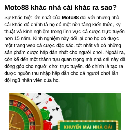
Moto88 khác nhà cái khác ra sao?
Sự khác biệt lớn nhất của
Moto88
đối với những nhà
cái khác đó chính là họ có một nền tảng kiến thức, kỹ
thuật và kinh nghiệm trong lĩnh vực cá cược trực tuyến
hơn 15 năm. Kinh nghiệm này đổi lại cho họ có được
một trang web cá cược đặc sắc, tốt nhất và có những
sản phẩm cược hấp dẫn nhất cho người chơi. Ngoài ra,
còn kể đến một thành tựu quan trọng mà nhà cái này đã
đóng góp cho người chơi trực tuyến, đó chính là tạo ra
được nguồn thu nhập hấp dẫn cho cả người chơi lẫn
đội ngũ nhân viên của họ.