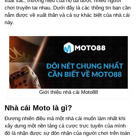
xuất sắc, thương hiệu của họ đã được nhiều người
chơi truyền tai nhau. Dưới đây là các thông tin bạn cần
nắm được về xuất thân và cả sự khác biệt của nhà cái
này.
Giới thiệu nhà cái Moto88
Nhà cái Moto là gì?
Đương nhiên điều mà một nhà cái muốn làm nhất khi
xây dựng một nền tảng cá cược trực tuyến của mình
đó là nhận được sự đón nhận của người chơi trên toàn