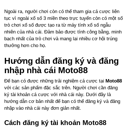
Ngoài ra, người chơi còn có thể tham gia cá cược liên
tục vì ngoài xổ số 3 miền theo trực tuyến còn có một số
trò chơi xổ số được tạo ra từ máy tính xổ số ngẫu
nhiên của nhà cái. Đảm bảo được tính công bằng, minh
bạch nhất của trò chơi và mang lại nhiều cơ hội trúng
thưởng hơn cho họ.
Hướng dẫn đăng ký và đăng
nhập nhà cái Moto88
Để bạn có được những trải nghiệm cá cược tại
Moto88
với các sản phẩm đặc sắc trên. Người chơi cần đăng
ký tài khoản cá cược với nhà cái này. Dưới đây là
hướng dẫn cơ bản nhất để bạn có thể đăng ký và đăng
nhập vào nhà cái này đơn giản nhất.
Cách đăng ký tài khoản Moto88