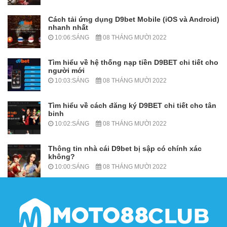
Cách tải ứng dụng D9bet Mobile (iOS và Android)
nhanh nhất
10:06:SÁNG
08 THÁNG MƯỜI 2022
Tìm hiểu về hệ thống nạp tiền D9BET chi tiết cho
người mới
10:03:SÁNG
08 THÁNG MƯỜI 2022
Tìm hiểu về cách đăng ký D9BET chi tiết cho tân
binh
10:02:SÁNG
08 THÁNG MƯỜI 2022
Thông tin nhà cái D9bet bị sập có chính xác
không?
10:00:SÁNG
08 THÁNG MƯỜI 2022