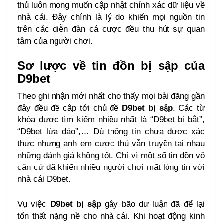
thủ luôn mong muốn cập nhật chính xác dữ liệu về
nhà cái. Đây chính là lý do khiến mọi nguồn tin
trên các diễn đàn cá cược đều thu hút sự quan
tâm của người chơi.
Sơ lược về tin đồn bị sập của
D9bet
Theo ghi nhận mới nhất cho thấy mọi bài đăng gần
đây đều đề cập tới chủ đề
D9bet bị sập
. Các từ
khóa được tìm kiếm nhiều nhất là “D9bet bị bắt”,
“D9bet lừa đảo”,… Dù thông tin chưa được xác
thực nhưng anh em cược thủ vẫn truyền tai nhau
những đánh giá không tốt. Chỉ vì một số tin đồn vô
căn cứ đã khiến nhiều người chơi mất lòng tin với
nhà cái D9bet.
Vụ việc
D9bet bị sập
gây bão dư luận đã để lại
tổn thất nặng nề cho nhà cái. Khi hoạt động kinh