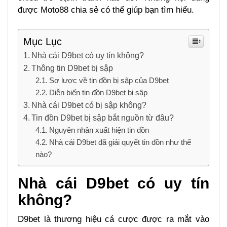
được Moto88 chia sẻ có thể giúp bạn tìm hiểu.
Mục Lục
Nhà cái D9bet có uy tín không?
Thông tin D9bet bị sập
Sơ lược về tin đồn bị sập của D9bet
Diễn biến tin đồn D9bet bị sập
Nhà cái D9bet có bị sập không?
Tin đồn D9bet bị sập bắt nguồn từ đâu?
Nguyên nhân xuất hiện tin đồn
Nhà cái D9bet đã giải quyết tin đồn như thế
nào?
Nhà cái D9bet có uy tín
không?
D9bet là thương hiệu cá cược được ra mắt vào