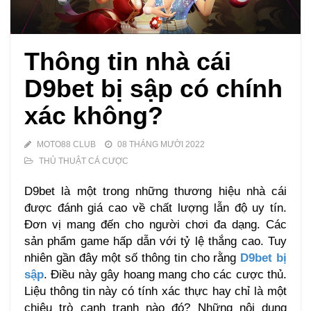
Thông tin nhà cái
D9bet bị sập có chính
xác không?
MOTO88 CLUB
08 THÁNG MƯỜI 2022
THỦ THUẬT CÁ CƯỢC
D9bet là một trong những thương hiệu nhà cái
được đánh giá cao về chất lượng lẫn độ uy tín.
Đơn vị mang đến cho người chơi đa dạng. Các
sản phẩm game hấp dẫn với tỷ lệ thắng cao. Tuy
nhiên gần đây một số thông tin cho rằng
D9bet bị
sập
. Điều này gây hoang mang cho các cược thủ.
Liệu thông tin này có tính xác thực hay chỉ là một
chiêu trò cạnh tranh nào đó? Những nội dung