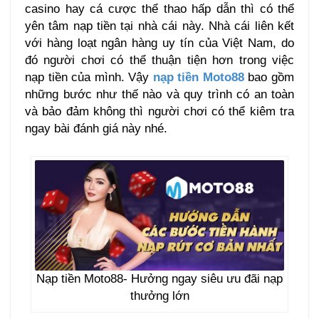
casino hay cá cược thể thao hấp dẫn thì có thể
yên tâm nạp tiền tại nhà cái này. Nhà cái liên kết
với hàng loạt ngân hàng uy tín của Việt Nam, do
đó người chơi có thể thuận tiện hơn trong việc
nạp tiền của mình. Vậy
nạp tiền Moto88
bao gồm
những bước như thế nào và quy trình có an toàn
và bảo đảm không thì người chơi có thể kiêm tra
ngay bài đánh giá này nhé.
Nạp tiền Moto88- Hưởng ngay siêu ưu đãi nạp
thưởng lớn