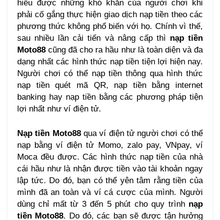
hiểu được những khó khăn của người chơi khi
phải cố gắng thực hiện giao dịch nạp tiền theo các
phương thức không phổ biến với họ. Chính vì thế,
sau nhiều lần cải tiến và nâng cấp thì
nạp tiền
Moto88
cũng đã cho ra hầu như là toàn diện và đa
dạng nhất các hình thức nạp tiền tiện lợi hiện nay.
Người chơi có thể nạp tiền thông qua hình thức
nạp tiền quét mã QR, nạp tiền bằng internet
banking hay nạp tiền bằng các phương pháp tiện
lợi nhất như ví điện tử.
Nạp tiền Moto88
qua ví điện tử người chơi có thể
nạp bằng ví điện tử Momo, zalo pay, VNpay, ví
Moca đều được. Các hình thức nạp tiền của nhà
cái hầu như là nhận được tiền vào tài khoản ngay
lập tức. Do đó, bạn có thể yên tâm rằng tiền của
mình đã an toàn và ví cá cược của mình. Người
dùng chỉ mất từ 3 đến 5 phút cho quy trình
nạp
tiền Moto88
. Do đó, các bạn sẽ được tận hưởng