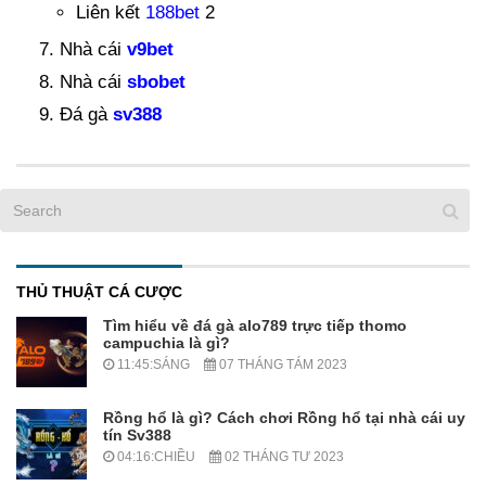
Liên kết
188bet
2
Nhà cái
v9bet
Nhà cái
sbobet
Đá gà
sv388
THỦ THUẬT CÁ CƯỢC
Tìm hiểu về đá gà alo789 trực tiếp thomo
campuchia là gì?
11:45:SÁNG
07 THÁNG TÁM 2023
Rồng hổ là gì? Cách chơi Rồng hổ tại nhà cái uy
tín Sv388
04:16:CHIỀU
02 THÁNG TƯ 2023