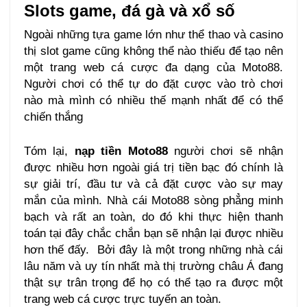
Slots game, đá gà và xổ số
Ngoài những tựa game lớn như thể thao và casino
thị slot game cũng không thể nào thiếu để tạo nên
một trang web cá cược đa dạng của Moto88.
Người chơi có thể tự do đặt cược vào trò chơi
nào mà mình có nhiều thế mạnh nhất để có thể
chiến thắng
Tóm lại,
nạp tiền Moto88
người chơi sẽ nhận
được nhiều hơn ngoài giá trị tiền bạc đó chính là
sự giải trí, đầu tư và cả đặt cược vào sự may
mắn của mình. Nhà cái Moto88 sòng phẳng minh
bạch và rất an toàn, do đó khi thực hiện thanh
toán tại đây chắc chắn bạn sẽ nhận lại được nhiều
hơn thế đấy. Bởi đây là một trong những nhà cái
lâu năm và uy tín nhất mà thị trường châu Á đang
thật sự trân trọng để họ có thể tạo ra được một
trang web cá cược trực tuyến an toàn.