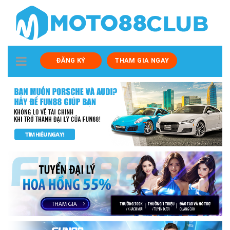
TOGGLE
ĐĂNG KÝ
THAM GIA NGAY
NAVIGATION