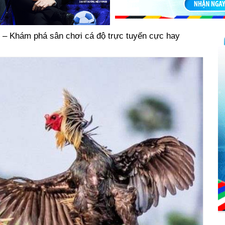
 – Khám phá sân chơi cá độ trực tuyến cực hay