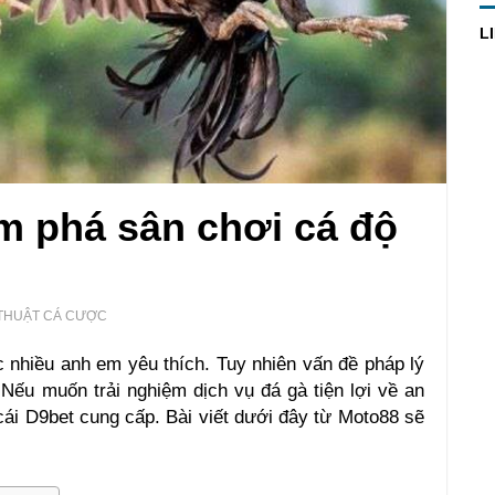
L
m phá sân chơi cá độ
THUẬT CÁ CƯỢC
ợc nhiều anh em yêu thích. Tuy nhiên vấn đề pháp lý
ếu muốn trải nghiệm dịch vụ đá gà tiện lợi về an
ái D9bet cung cấp. Bài viết dưới đây từ Moto88 sẽ
.