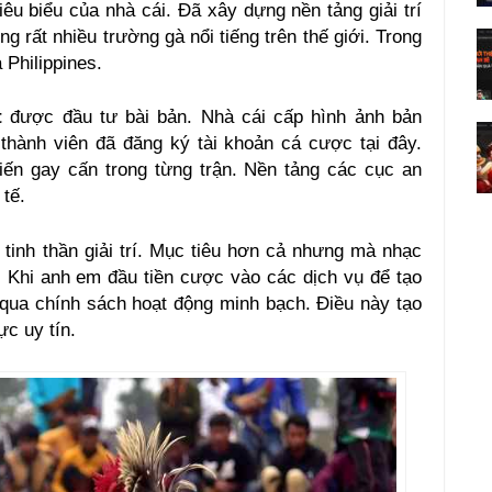
iêu biểu của nhà cái. Đã xây dựng nền tảng giải trí
 rất nhiều trường gà nổi tiếng trên thế giới. Trong
Philippines.
t
được đầu tư bài bản. Nhà cái cấp hình ảnh bản
thành viên đã đăng ký tài khoản cá cược tại đây.
iến gay cấn trong từng trận. Nền tảng các cục an
tế.
inh thần giải trí. Mục tiêu hơn cả nhưng mà nhạc
. Khi anh em đầu tiền cược vào các dịch vụ để tạo
 qua chính sách hoạt động minh bạch. Điều này tạo
ực uy tín.