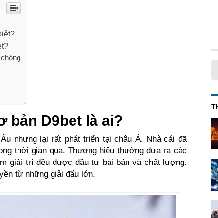
biệt?
et?
 chóng
T
ơ bản D9bet là ai?
Âu nhưng lại rất phát triển tại châu Á. Nhà cái đã
ong thời gian qua. Thương hiệu thường đưa ra các
m giải trí đều được đầu tư bài bản và chất lượng.
yền từ những giải đấu lớn.