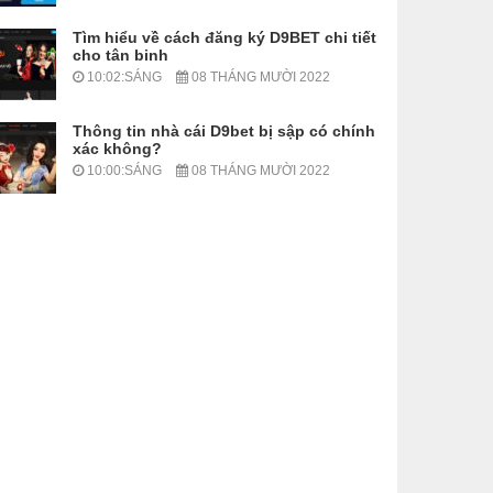
Tìm hiểu về cách đăng ký D9BET chi tiết
cho tân binh
10:02:SÁNG
08 THÁNG MƯỜI 2022
Thông tin nhà cái D9bet bị sập có chính
xác không?
10:00:SÁNG
08 THÁNG MƯỜI 2022