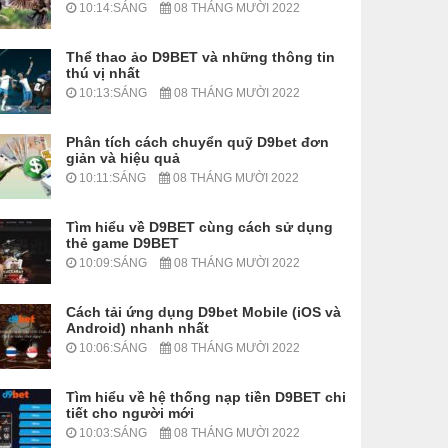
10:14:SÁNG
08 THÁNG MƯỜI 2022
Thể thao ảo D9BET và những thông tin
thú vị nhất
10:13:SÁNG
08 THÁNG MƯỜI 2022
Phân tích cách chuyển quỹ D9bet đơn
giản và hiệu quả
10:11:SÁNG
08 THÁNG MƯỜI 2022
Tìm hiểu về D9BET cùng cách sử dụng
thẻ game D9BET
10:09:SÁNG
08 THÁNG MƯỜI 2022
Cách tải ứng dụng D9bet Mobile (iOS và
Android) nhanh nhất
10:06:SÁNG
08 THÁNG MƯỜI 2022
Tìm hiểu về hệ thống nạp tiền D9BET chi
tiết cho người mới
10:03:SÁNG
08 THÁNG MƯỜI 2022