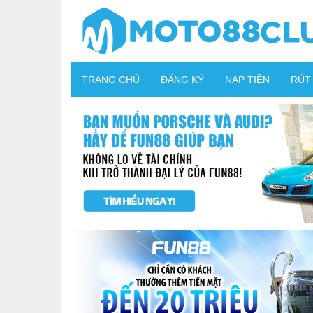
TRANG CHỦ
ĐĂNG KÝ
NẠP TIỀN
RÚT