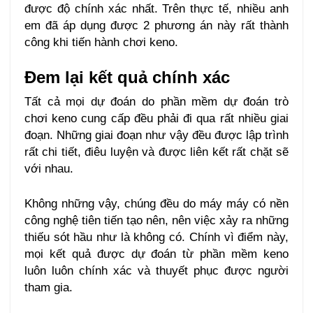
được độ chính xác nhất. Trên thực tế, nhiều anh
em đã áp dụng được 2 phương án này rất thành
công khi tiến hành chơi keno.
Đem lại kết quả chính xác
Tất cả mọi dự đoán do phần mềm dự đoán trò
chơi keno cung cấp đều phải đi qua rất nhiều giai
đoạn. Những giai đoạn như vậy đều được lập trình
rất chi tiết, điêu luyện và được liên kết rất chặt sẽ
với nhau.
Không những vậy, chúng đều do máy máy có nền
công nghệ tiên tiến tạo nên, nên việc xảy ra những
thiếu sót hầu như là không có. Chính vì điểm này,
mọi kết quả được dự đoán từ phần mềm keno
luôn luôn chính xác và thuyết phục được người
tham gia.