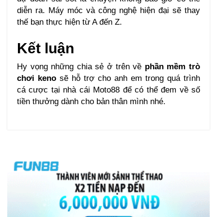
diễn ra. Máy móc và công nghệ hiện đại sẽ thay
thế bạn thực hiện từ A đến Z.
Kết luận
Hy vọng những chia sẻ ở trên về
phần mềm trò
chơi keno
sẽ hỗ trợ cho anh em trong quá trình
cá cược tại nhà cái Moto88 để có thể đem về số
tiền thưởng dành cho bản thân mình nhé.