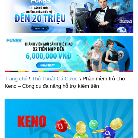
Trang chủ
\
Thủ Thuật Cá Cược
\ Phần mềm trò chơi
Keno – Công cụ đa năng hỗ trợ kiếm tiền