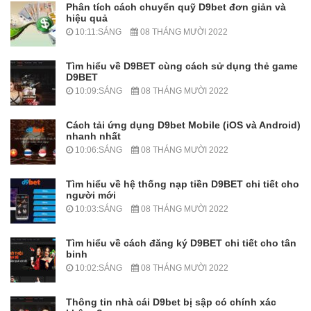
Phân tích cách chuyển quỹ D9bet đơn giản và
hiệu quả
10:11:SÁNG
08 THÁNG MƯỜI 2022
Tìm hiểu về D9BET cùng cách sử dụng thẻ game
D9BET
10:09:SÁNG
08 THÁNG MƯỜI 2022
Cách tải ứng dụng D9bet Mobile (iOS và Android)
nhanh nhất
10:06:SÁNG
08 THÁNG MƯỜI 2022
Tìm hiểu về hệ thống nạp tiền D9BET chi tiết cho
người mới
10:03:SÁNG
08 THÁNG MƯỜI 2022
Tìm hiểu về cách đăng ký D9BET chi tiết cho tân
binh
10:02:SÁNG
08 THÁNG MƯỜI 2022
Thông tin nhà cái D9bet bị sập có chính xác