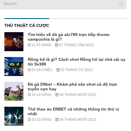
THỦ THUẬT CÁ CƯỢC
Tìm hiểu về đá gà alo789 trực tiếp thomo
campuchia là gì?
11:45:SÁNG
07 THÁNG TÁM 2023
Rồng hổ là gì? Cách chơi Rồng hổ tại nhà cái uy
tín Sv388
04:16:CHIỀU
02 THÁNG TƯ 2023
Đá gà D9bet – Khám phá sân chơi cá độ trực
tuyến cực hay
10:14:SÁNG
08 THÁNG MƯỜI 2022
Thể thao ảo D9BET và những thông tin thú vị
nhất
10:13:SÁNG
08 THÁNG MƯỜI 2022