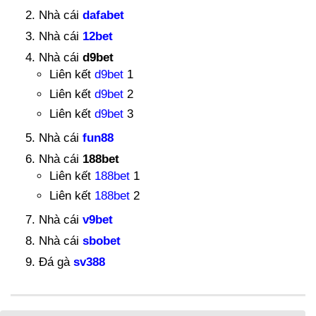
Nhà cái
dafabet
Nhà cái
12bet
Nhà cái
d9bet
Liên kết
d9bet
1
Liên kết
d9bet
2
Liên kết
d9bet
3
Nhà cái
fun88
Nhà cái
188bet
Liên kết
188bet
1
Liên kết
188bet
2
Nhà cái
v9bet
Nhà cái
sbobet
Đá gà
sv388