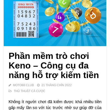
Phần mềm trò chơi
Keno – Công cụ đa
năng hỗ trợ kiếm tiền
MOTO88 CLUB
21 THÁNG CHÍN 2022
THỦ THUẬT CÁ CƯỢC
Không ít người chơi đã kiếm được khá nhiều tiền
gấp mấy lần so với lúc trước nhờ sự giúp đỡ của