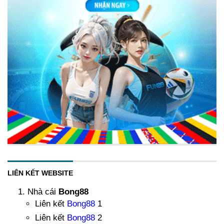
LIÊN KẾT WEBSITE
Nhà cái
Bong88
Liên kết
Bong88
1
Liên kết
Bong88
2