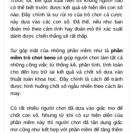
Trước lúc kết quả xuất hiện thì không người nào
có thể biết trước được kết quả sẽ hiện lên con số
nào. Đây chính là sự rủi ro của trò chơi cá cược
này dựa vào các con số. Đã thế, nếu như bạn
đoán mò theo cảm tính hay đoán mò thì xác suất
dành được chiến thắng sẽ rất thấp.
Sự góp mặt của những phần mềm như là
phần
mềm trò chơi keno
sẽ giúp người chơi làm tất cả
những công việc từ thống kê, phân tính, tính toán
cho đến lưu trữ lại kết quả và chốt số dựa vào
thuật toán khoa học. Đây chính là cách để tránh
được hình huống chốt số ngẫu nhiên theo cách ăn
may.
Có rất nhiều người chơi đã dựa vào giấc mơ để
chốt con số. Nhưng từ khi có sự hiện diện của
phần mềm này thì người chơi đã tận dụng giấc
mơ cũng như kết hợp với phần mềm để tăng thêm