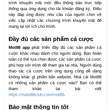
trình khuyến mãi mới đều thông báo trực tiếp
thông qua ứng dụng cho tài khoản đăng ký. Điều
này đáp ứng được nhu cầu của người chơi về
việc cập nhật các chương trình khuyến mãi để
mang lại lợi ích cho mình.
Đầy đủ các sản phẩm cá cược
Mot88 app
phát triển đầy đủ các sản phẩm cá
cược khác nhau dành cho người dùng. Bạn hoàn
toàn có thể lựa chọn được các sản phẩm cá cược
phù hợp với mình để tham gia tại nhà. Người dùng
thao tác cá cược trên ứng dụng cũng dễ dàng
không khác gì phiên bản website. Nhà cái Mot88
có những sản phẩm cá cược nào? Bạn có thể
tham khảo tại bài viết
https://moto88club.com/mot88
.
Bảo mật thông tin tốt