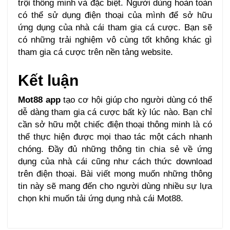
trội thông minh và đặc biệt. Người dùng hoàn toàn
có thể sử dụng điện thoại của mình để sở hữu
ứng dụng của nhà cái tham gia cá cược. Bạn sẽ
có những trải nghiệm vô cùng tốt không khác gì
tham gia cá cược trên nền tảng website.
Kết luận
Mot88 app
tạo cơ hội giúp cho người dùng có thể
dễ dàng tham gia cá cược bất kỳ lúc nào. Bạn chỉ
cần sở hữu một chiếc điện thoại thông minh là có
thể thực hiện được mọi thao tác một cách nhanh
chóng. Đầy đủ những thông tin chia sẻ về ứng
dụng của nhà cái cũng như cách thức download
trên điện thoại. Bài viết mong muốn những thông
tin này sẽ mang đến cho người dùng nhiều sự lựa
chọn khi muốn tải ứng dụng nhà cái Mot88.