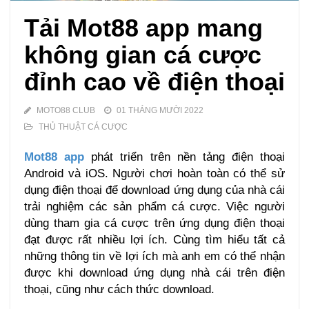
Tải Mot88 app mang
không gian cá cược
đỉnh cao về điện thoại
MOTO88 CLUB
01 THÁNG MƯỜI 2022
THỦ THUẬT CÁ CƯỢC
Mot88 app
phát triển trên nền tảng điện thoại
Android và iOS. Người chơi hoàn toàn có thể sử
dụng điện thoại để download ứng dụng của nhà cái
trải nghiệm các sản phẩm cá cược. Việc người
dùng tham gia cá cược trên ứng dụng điện thoại
đạt được rất nhiều lợi ích. Cùng tìm hiểu tất cả
những thông tin về lợi ích mà anh em có thể nhận
được khi download ứng dụng nhà cái trên điện
thoại, cũng như cách thức download.