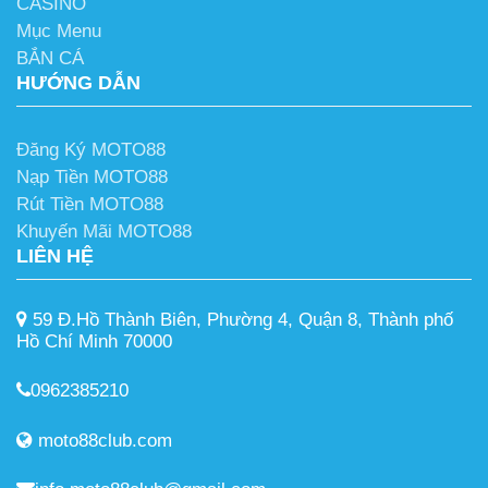
CASINO
Mục Menu
BẮN CÁ
HƯỚNG DẪN
Đăng Ký MOTO88
Nạp Tiền MOTO88
Rút Tiền MOTO88
Khuyến Mãi MOTO88
LIÊN HỆ
59 Đ.Hồ Thành Biên, Phường 4, Quận 8, Thành phố
Hồ Chí Minh 70000
0962385210
moto88club.com