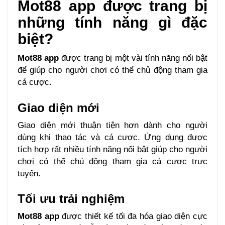
Mot88 app được trang bị
những tính năng gì đặc
biệt?
Mot88 app
được trang bị một vài tính năng nổi bật
để giúp cho người chơi có thể chủ động tham gia
cá cược.
Giao diện mới
Giao diện mới thuận tiện hơn dành cho người
dùng khi thao tác và cá cược. Ứng dụng được
tích hợp rất nhiều tính năng nổi bật giúp cho người
chơi có thể chủ động tham gia cá cược trực
tuyến.
Tối ưu trải nghiệm
Mot88 app
được thiết kế tối đa hóa giao diện cực