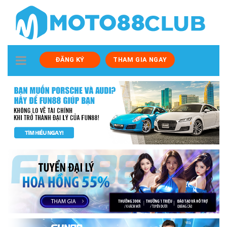
TOGGLE
ĐĂNG KÝ
THAM GIA NGAY
NAVIGATION