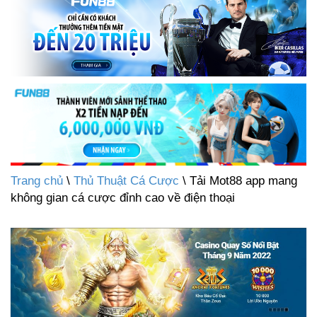
Trang chủ
\
Thủ Thuật Cá Cược
\ Tải Mot88 app mang
không gian cá cược đỉnh cao về điện thoại