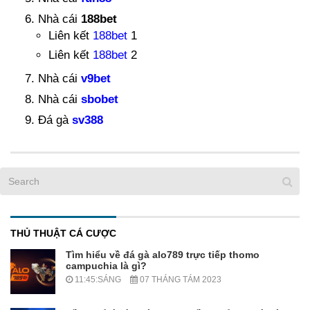
Nhà cái
188bet
Liên kết
188bet
1
Liên kết
188bet
2
Nhà cái
v9bet
Nhà cái
sbobet
Đá gà
sv388
THỦ THUẬT CÁ CƯỢC
Tìm hiểu về đá gà alo789 trực tiếp thomo
campuchia là gì?
11:45:SÁNG
07 THÁNG TÁM 2023