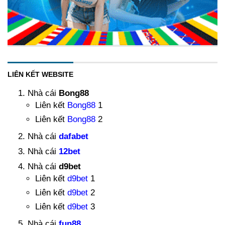
LIÊN KẾT WEBSITE
Nhà cái
Bong88
Liên kết
Bong88
1
Liên kết
Bong88
2
Nhà cái
dafabet
Nhà cái
12bet
Nhà cái
d9bet
Liên kết
d9bet
1
Liên kết
d9bet
2
Liên kết
d9bet
3
Nhà cái
fun88