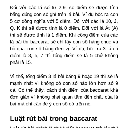
Đối với các lá số từ 2-9, số điểm sẽ được tính
bằng đúng con số ghi trên lá bài. Ví dụ bốc ra con
5 cơ đồng nghĩa với 5 điểm. Đối với các lá 10, J,
Q, K thì sẽ được tính là 0 điểm. Đối với lá Át (A)
thì sẽ được tính là 1 điểm. Khi cộng điểm của các
lá bài thì baccarat sẽ chỉ lấy con số hàng chục và
bỏ qua con số hàng đơn vị. Ví dụ, bốc ra 3 lá có
điểm là 3, 5, 7 thì tổng điểm sẽ là 5 chứ không
phải là 15.
Vì thế, tổng điểm 3 lá bài bằng 9 hoặc 19 thì sẽ là
mạnh nhất vì không có con số nào lớn hơn số 9
cả. Có thể thấy, cách tính điểm của baccarat khá
đơn giản vì không phải quan tâm đến chất của lá
bài mà chỉ cần để ý con số có trên nó.
Luật rút bài trong baccarat