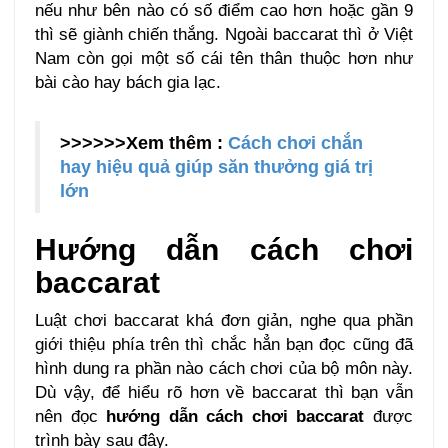
nếu như bên nào có số điểm cao hơn hoặc gần 9
thì sẽ giành chiến thắng. Ngoài baccarat thì ở Việt
Nam còn gọi một số cái tên thân thuộc hơn như
bài cào hay bách gia lạc.
>>>>>>Xem thêm :
Cách chơi chắn
hay hiệu quả giúp săn thưởng giá trị
lớn
Hướng dẫn cách chơi
baccarat
Luật chơi baccarat khá đơn giản, nghe qua phần
giới thiệu phía trên thì chắc hẳn bạn đọc cũng đã
hình dung ra phần nào cách chơi của bộ môn này.
Dù vậy, để hiểu rõ hơn về baccarat thì bạn vẫn
nên đọc
hướng dẫn cách chơi baccarat
được
trình bày sau đây.