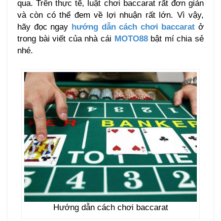
qua. Trên thực tế, luật chơi baccarat rất đơn giản
và còn có thể đem về lợi nhuận rất lớn. Vì vậy,
hãy đọc ngay
hướng dẫn cách chơi baccarat
ở
trong bài viết của nhà cái
MOTO88
bật mí chia sẻ
nhé.
Hướng dẫn cách chơi baccarat