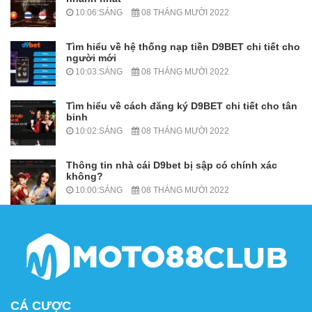
10:06:SÁNG
08 THÁNG MƯỜI 2022
Tìm hiểu về hệ thống nạp tiền D9BET chi tiết cho
người mới
10:03:SÁNG
08 THÁNG MƯỜI 2022
Tìm hiểu về cách đăng ký D9BET chi tiết cho tân
binh
10:02:SÁNG
08 THÁNG MƯỜI 2022
Thông tin nhà cái D9bet bị sập có chính xác
không?
10:00:SÁNG
08 THÁNG MƯỜI 2022
CÁ CƯỢC