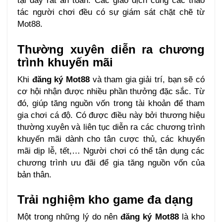
tại đây rất an toàn. Các giao dịch cùng các thao
tác người chơi đều có sự giám sát chặt chẽ từ
Mot88.
Thường xuyên diễn ra chương
trình khuyến mãi
Khi
đăng ký Mot88
và tham gia giải trí, bạn sẽ có
cơ hội nhận được nhiều phần thưởng đặc sắc. Từ
đó, giúp tăng nguồn vốn trong tài khoản để tham
gia chơi cá độ. Có được điều này bởi thương hiệu
thường xuyên và liên tục diễn ra các chương trình
khuyến mãi dành cho tân cược thủ, các khuyến
mãi dịp lễ, tết,… Người chơi có thể tận dụng các
chương trình ưu đãi để gia tăng nguồn vốn của
bản thân.
Trải nghiệm kho game đa dạng
Một trong những lý do nên
đăng ký Mot88
là kho