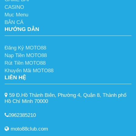
CASINO
Mục Menu
BẮN CÁ
HƯỚNG DẪN
Đăng Ký MOTO88
Nạp Tiền MOTO88
Rút Tiền MOTO88
Khuyến Mãi MOTO88
LIÊN HỆ
59 Đ.Hồ Thành Biên, Phường 4, Quận 8, Thành phố
Hồ Chí Minh 70000
0962385210
moto88club.com