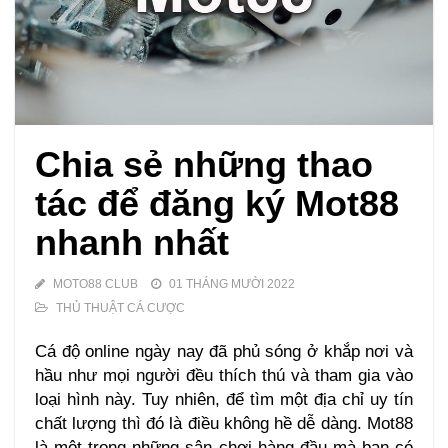
Chia sẻ những thao
tác để đăng ký Mot88
nhanh nhất
MOTO88 CLUB
01 THÁNG MƯỜI 2022
THỦ THUẬT CÁ CƯỢC
Cá độ online ngày nay đã phủ sóng ở khắp nơi và
hầu như mọi người đều thích thú và tham gia vào
loại hình này. Tuy nhiên, để tìm một địa chỉ uy tín
chất lượng thì đó là điều không hề dễ dàng. Mot88
là một trong những sân chơi hàng đầu mà bạn có