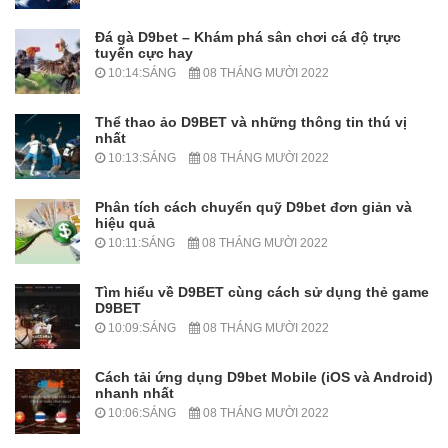
Đá gà D9bet – Khám phá sân chơi cá độ trực
tuyến cực hay
10:14:SÁNG
08 THÁNG MƯỜI 2022
Thể thao ảo D9BET và những thông tin thú vị
nhất
10:13:SÁNG
08 THÁNG MƯỜI 2022
Phân tích cách chuyển quỹ D9bet đơn giản và
hiệu quả
10:11:SÁNG
08 THÁNG MƯỜI 2022
Tìm hiểu về D9BET cùng cách sử dụng thẻ game
D9BET
10:09:SÁNG
08 THÁNG MƯỜI 2022
Cách tải ứng dụng D9bet Mobile (iOS và Android)
nhanh nhất
10:06:SÁNG
08 THÁNG MƯỜI 2022