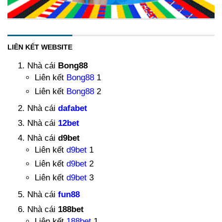
LIÊN KẾT WEBSITE
Nhà cái
Bong88
Liên kết
Bong88
1
Liên kết
Bong88
2
Nhà cái
dafabet
Nhà cái
12bet
Nhà cái
d9bet
Liên kết
d9bet
1
Liên kết
d9bet
2
Liên kết
d9bet
3
Nhà cái
fun88
Nhà cái
188bet
Liên kết
188bet
1