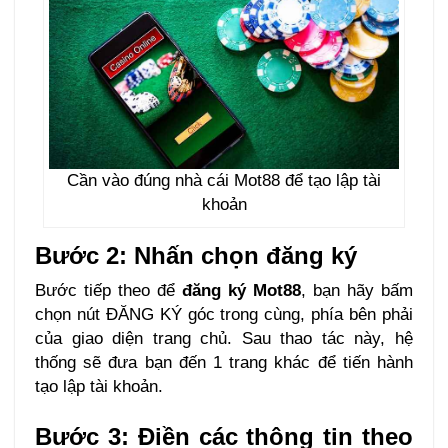
Cần vào đúng nhà cái Mot88 để tạo lập tài
khoản
Bước 2: Nhấn chọn đăng ký
Bước tiếp theo để
đăng ký Mot88
, bạn hãy bấm
chọn nút ĐĂNG KÝ góc trong cùng, phía bên phải
của giao diện trang chủ. Sau thao tác này, hệ
thống sẽ đưa bạn đến 1 trang khác để tiến hành
tạo lập tài khoản.
Bước 3: Điền các thông tin theo