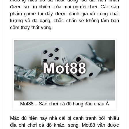
được sự tín nhiệm của mọi người chơi. Các sản
phẩm game tại đây được đánh giá vô cùng chất
lượng và đa dạng, chắc chắn sẽ không làm bạn
cảm thấy thất vọng.
Mot88 – Sân chơi cá độ hàng đầu châu Á
Mặc dù hiện nay nhà cái bị cạnh tranh bởi nhiều
địa chỉ chơi cá độ khác, song, Mot88 vẫn được