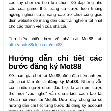
các tay chơi ưu tiên lựa chọn. Để đáp ứng nhu
cầu của game thủ, trang cá cược luôn không
ngừng nghiên cứu, nâng cấp trò chơi cùng giao
diện website để mang đến các trải nghiệm tốt nhất
cho các thành viên của nhà cái.
Tìm hiểu nhiều hơn về nhà cái Mot88 tại:
http://moto88club.com/mot88
.
Hướng dẫn chi tiết các
bước đăng ký Mot88
Để tham gia chơi tại Mot88, điều đầu tiên anh em
cần phải làm đó là
đăng ký Mot88
. Nhưng vẫn
còn nhiều người chơi, đặc biệt là anh em cược
thủ mới “vào nghề” vẫn chưa biết cách tạo tài
khoản hội viên tại Mot88. Dưới đây chúng tôi sẽ
hướng dẫn chi tiết từng bước để đăng ký account