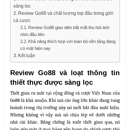
sàng lọc
Review Go88 và chất lượng top đầu trong giới
cá cược
Review Go88 giao diện bắt mắt thu hút ánh
nhìn đầu tiên
Khả năng thích hợp với toàn bộ nền tảng đang
có mặt hiện nay
Kết luận
Review Go88 và loạt thông tin
thiết thực được sàng lọc
Thời gian ra mắt tại cộng đồng cá cược Việt Nam của
Go88 là khá muộn. Khi mà các ông lớn khác đang tung
hoành trong thị trường này nó mới bắt đầu xuất hiện.
Nhưng không vì vậy mà nó chịu lép vế dưới những
nhà cái khác. Bằng chứng là suốt thời gian qua, nó
luôn góp mặt ở mọi bảng xếp hạng do chính cược thủ