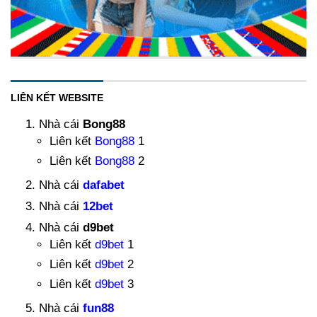
LIÊN KẾT WEBSITE
Nhà cái
Bong88
Liên kết
Bong88
1
Liên kết
Bong88
2
Nhà cái
dafabet
Nhà cái
12bet
Nhà cái
d9bet
Liên kết
d9bet
1
Liên kết
d9bet
2
Liên kết
d9bet
3
Nhà cái
fun88