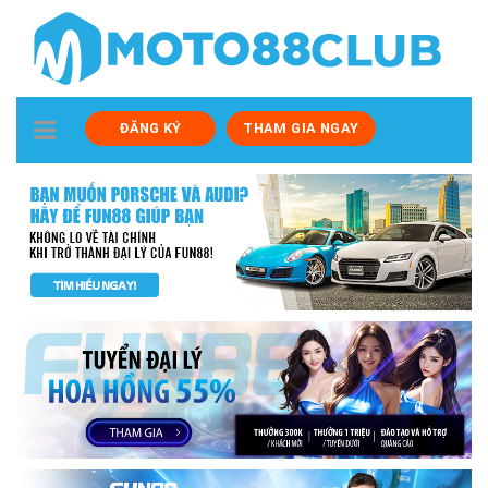
TOGGLE
ĐĂNG KÝ
THAM GIA NGAY
NAVIGATION