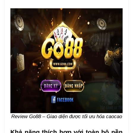
Review Go88 – Giao diện được tối ưu hóa caocao
Khả năng thích hợp với toàn bộ nền