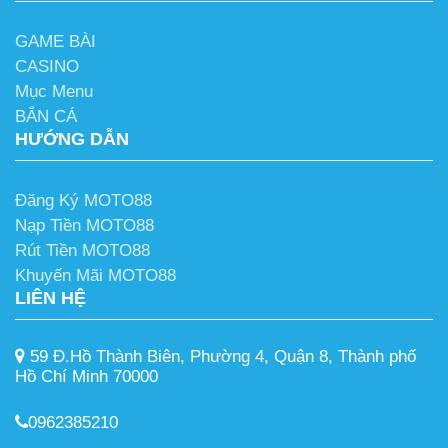
GAME BÀI
CASINO
Mục Menu
BẮN CÁ
HƯỚNG DẪN
Đăng Ký MOTO88
Nạp Tiền MOTO88
Rút Tiền MOTO88
Khuyến Mãi MOTO88
LIÊN HỆ
59 Đ.Hồ Thành Biên, Phường 4, Quận 8, Thành phố
Hồ Chí Minh 70000
0962385210